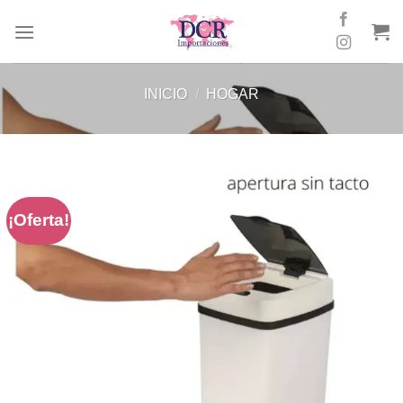
Skip
to
content
INICIO
/
HOGAR
¡Oferta!