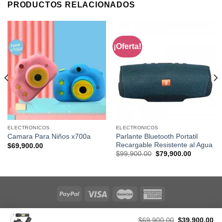
PRODUCTOS RELACIONADOS
¡Oferta!
ELECTRONICOS
ELECTRONICOS
Parlante Bluetooth Portatil
Camara Para Niños x700a
Recargable Resistente al Agua
$
69,900.00
Original
Current
$
99,900.00
$
79,900.00
price
price
was:
is:
.00.
$99,900.00.
$79,900.0
Copyright 2026 Aceptamos todo tipo de pago, a traves de
Original
Cu
$
69,900.00
$
39,900.00