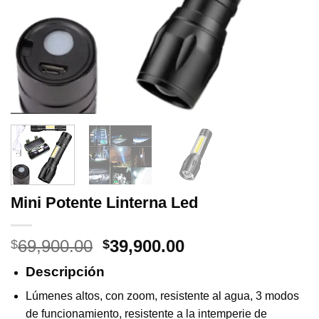
Mini Potente Linterna Led
Original
Current
69,900.00
39,900.00
$
$
price
price
Descripción
was:
is:
$69,900.00.
$39,900.00.
Lúmenes altos, con zoom, resistente al agua, 3 modos
de funcionamiento, resistente a la intemperie de