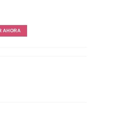
rente Mascotas cantidad
R AHORA