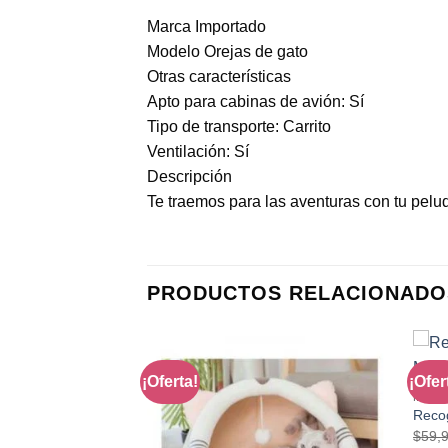
Marca Importado
Modelo Orejas de gato
Otras características
Apto para cabinas de avión: Sí
Tipo de transporte: Carrito
Ventilación: Sí
Descripción
Te traemos para las aventuras con tu pelu
PRODUCTOS RELACIONADO
¡Oferta!
¡Ofer
MASC
Para Mascotas
Reco
al
Current
00.00
$
59,