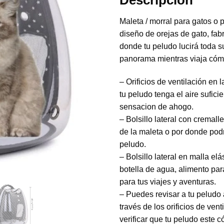
Descripcion
Maleta / morral para gatos o
diseño de orejas de gato, fab
donde tu peludo lucirá toda s
panorama mientras viaja cóm
– Orificios de ventilación en l
tu peludo tenga el aire sufici
sensacion de ahogo.
– Bolsillo lateral con cremall
de la maleta o por donde podr
peludo.
– Bolsillo lateral en malla e
botella de agua, alimento par
para tus viajes y aventuras.
– Puedes revisar a tu peludo 
través de los orificios de ven
verificar que tu peludo este 