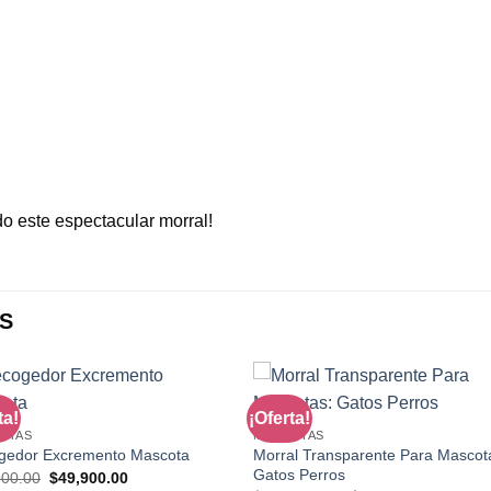
do este espectacular morral!
S
ta!
¡Oferta!
OTAS
MASCOTAS
Morral Transparente Para Mascot
gedor Excremento Mascota
Gatos Perros
Original
Current
900.00
$
49,900.00