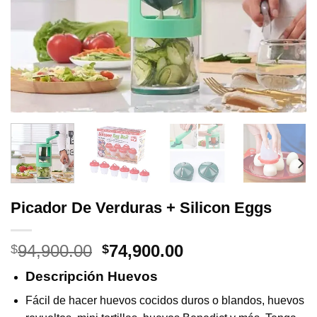
Picador De Verduras + Silicon Eggs
Original
Current
94,900.00
74,900.00
$
$
price
price
Descripción Huevos
was:
is:
$94,900.00.
$74,900.00.
Fácil de hacer huevos cocidos duros o blandos, huevos