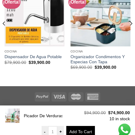
¡Oferta!
¡Oferta!
COCINA
COCINA
Organizador Condimentos Y
Dispensador De Agua Potable
Especias Con Tapa
Original
Current
$
79,900.00
$
39,900.00
price
price
Original
Current
$
69,900.00
$
39,900.00
was:
is:
price
price
$79,900.00.
$39,900.00.
was:
is:
.00.
$69,900.00.
$39,900.0
Copyright 2026 Aceptamos todo tipo de pago, a traves de
Original
Cu
$
94,900.00
$
74,900.00
Mercado Pago o pago contra entrega.
Picador De Verduras + Silicon Eggs
price
pr
10 in stock
was:
is:
$94,900.00.
$7
-
+
Add To Cart