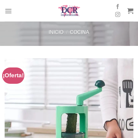
Skip
to
content
INICIO
/
COCINA
¡Oferta!