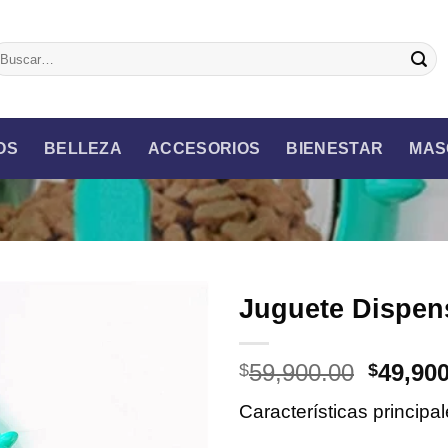
uscar
r:
OS
BELLEZA
ACCESORIOS
BIENESTAR
MAS
Juguete Dispen
Origina
59,900.00
49,90
$
$
price
Características principa
was:
$59,900