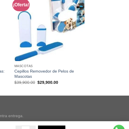
¡Oferta!
MASCOTAS
as:
Cepillos Removedor de Pelos de
Mascotas
Original
Current
$
39,900.00
$
29,900.00
price
price
was:
is:
0.00.
$39,900.00.
$29,900.00.
ntra entrega.