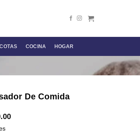
COTAS
COCINA
HOGAR
sador De Comida
l
Current
0.00
price
les
is:
.00.
$49,900.00.