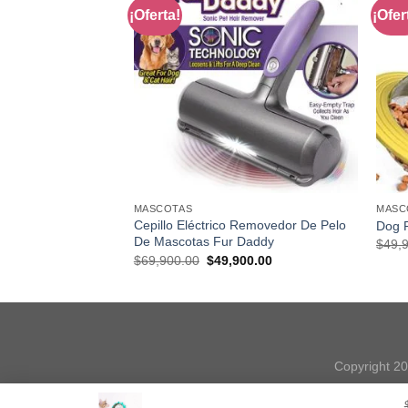
¡Oferta!
¡Ofer
MASCOTAS
MASC
Cepillo Eléctrico Removedor De Pelo
ts
Dog 
De Mascotas Fur Daddy
nal
Current
,900.00
$
49,
price
Original
Current
$
69,900.00
$
49,900.00
is:
price
price
,900.00.
$159,900.00.
was:
is:
$69,900.00.
$49,900.00.
Copyright 20